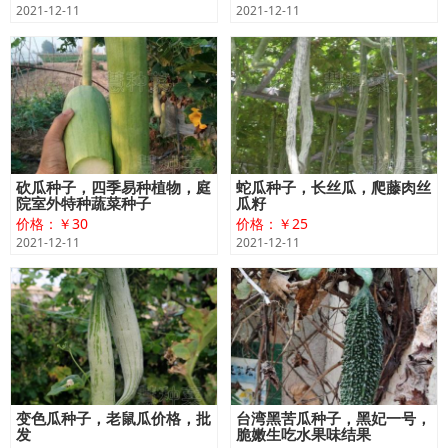
2021-12-11
2021-12-11
砍瓜种子，四季易种植物，庭
蛇瓜种子，长丝瓜，爬藤肉丝
院室外特种蔬菜种子
瓜籽
价格：￥30
价格：￥25
2021-12-11
2021-12-11
变色瓜种子，老鼠瓜价格，批
台湾黑苦瓜种子，黑妃一号，
发
脆嫩生吃水果味结果