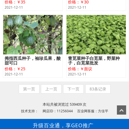
价格：￥35
价格：￥30
2021-12-11
2021-12-11
拇指西瓜种子，袖珍瓜果，酸
青苋菜种子白苋菜，野菜种
甜可口
子，白苋菜批发
价格：￥25
价格：￥面议
2021-12-11
2021-12-11
第一页
上一页
下一页
83条记录
本站共被浏览过 539409 次
技术支持： 网店ID：11256044 百业网客服：方佳平
升级百业通，享GEO推广