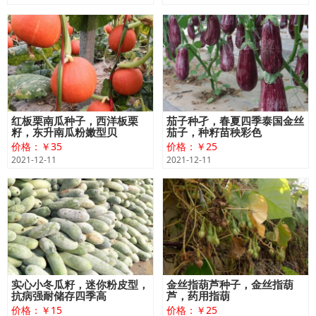
红板栗南瓜种子，西洋板栗
茄子种孑，春夏四季泰国金丝
籽，东升南瓜粉嫩型贝
茄子，种籽苗秧彩色
价格：￥35
价格：￥25
2021-12-11
2021-12-11
实心小冬瓜籽，迷你粉皮型，
金丝指葫芦种子，金丝指葫
抗病强耐储存四季高
芦，药用指葫
价格：￥15
价格：￥25