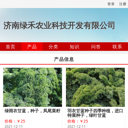
登录
注册
济南绿禾农业科技开发有限公司
首页
产品
分类
知识
问答
联系
产品信息
绿雨衣甘蓝，种子，凤尾菜籽
羽衣甘蓝种子四季种植，进口
特菜种子，绿叶甘蓝
价格：￥25
价格：￥25
2021-12-11
2021-12-11