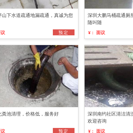
坪山下水道疏通地漏疏通，真诚为您
深圳大鹏马桶疏通厕所
随叫随
面议
预定
面议
¥：
化粪池清理，价格低，服务好
深圳南约社区清洁清
欢迎咨询
面议
预定
面议
¥：