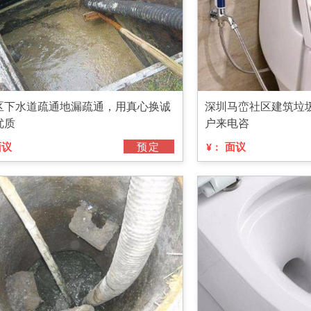
区下水道疏通地漏疏通，用真心换诚
深圳马峦社区建筑垃
优质
户来电咨
面议
预定
面议
¥：