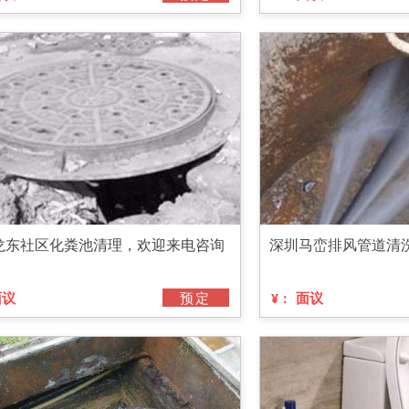
龙东社区化粪池清理，欢迎来电咨询
深圳马峦排风管道清
面议
预定
面议
¥：