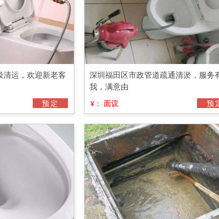
圾清运，欢迎新老客
深圳福田区市政管道疏通清淤，服务
我，满意由
预定
面议
预
¥：