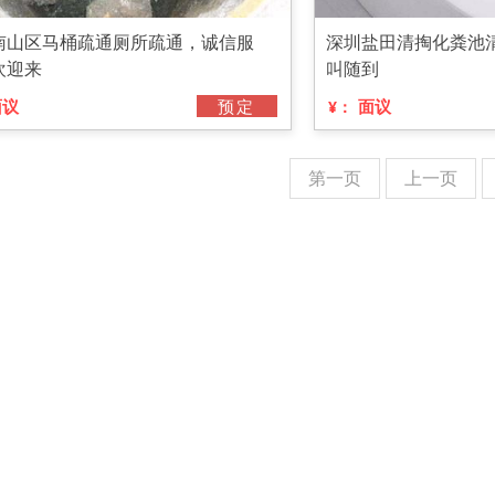
南山区马桶疏通厕所疏通，诚信服
深圳盐田清掏化粪池清
欢迎来
叫随到
面议
预定
面议
¥：
第一页
上一页