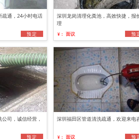
疏通，24小时电话
深圳龙岗清理化粪池，高效快捷，报
理
预定
面议
预
¥：
洗公司，诚信经营，
深圳福田区管道清洗疏通，欢迎来电
预定
面议
预
¥：