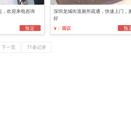
运，欢迎来电咨询
深圳龙城街道厕所疏通，快速上门，
好
预定
面议
预
¥：
下一页
71条记录