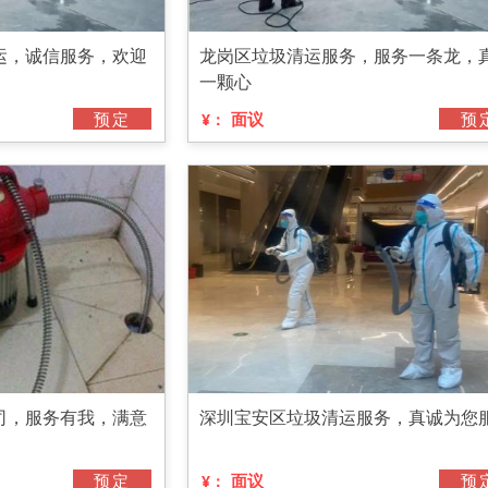
运，诚信服务，欢迎
龙岗区垃圾清运服务，服务一条龙，
一颗心
预定
面议
预
¥：
司，服务有我，满意
深圳宝安区垃圾清运服务，真诚为您
预定
面议
预
¥：