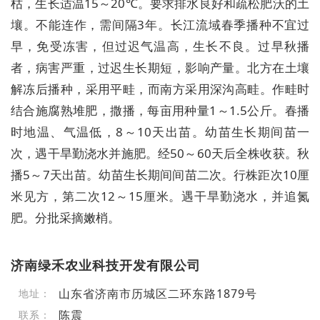
枯，生长适温15～20℃。要求排水良好和疏松肥沃的土
壤。不能连作，需间隔3年。长江流域春季播种不宜过
早，免受冻害，但过迟气温高，生长不良。过早秋播
者，病害严重，过迟生长期短，影响产量。北方在土壤
解冻后播种，采用平畦，而南方采用深沟高畦。作畦时
结合施腐熟堆肥，撒播，每亩用种量1～1.5公斤。春播
时地温、气温低，8～10天出苗。幼苗生长期间苗一
次，遇干旱勤浇水并施肥。经50～60天后全株收获。秋
播5～7天出苗。幼苗生长期间间苗二次。行株距次10厘
米见方，第二次12～15厘米。遇干旱勤浇水，并追氮
肥。分批采摘嫩梢。
济南绿禾农业科技开发有限公司
山东省济南市历城区二环东路1879号
地址：
陈震
联系：