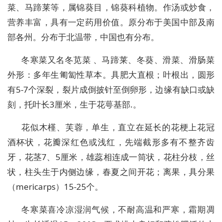
菜、马蹄莱等，属锦葵目，锦葵科植物。作汤或炒食，
营养丰富，具有一定药用价值。原分布于美国中部及南
部各州。分布于北温带，中国也有分布。
冬寒菜又名冬苋菜 、马蹄莱、冬葵、滑菜、滑肠菜
外形：多年生匍匐性草本。具肥大直根；叶根出，圆形
有5-7个深裂，裂片成倒披针至倒卵形，边缘有缺口或缺
刻，托叶长3厘米，生于花萼基部.。
花似木槿、芙蓉，单生，直立在延长的花梗上花冠
酒杯状，花瓣深红色或浅红，先端截形多有不整齐齿
牙，花茎7、5厘米，雄蕊相连成一筒状，花柱分枝，丝
状，柱头生于内侧边缘，春夏之间开花；离果，具分果
（mericarps）15-25个。
冬寒菜喜冷凉湿润气候，不耐高温和严寒，霜期凋