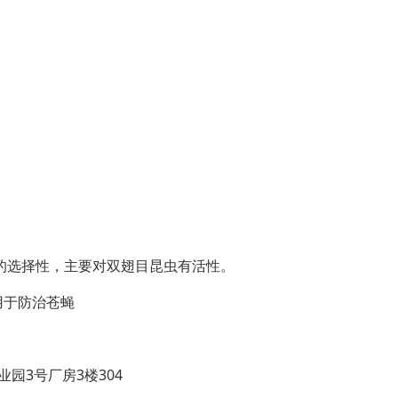
的选择性，主要对双翅目昆虫有活性。
用于防治苍蝇
园3号厂房3楼304