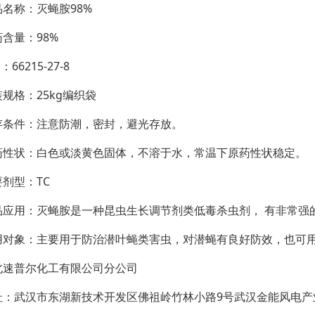
品名称：灭蝇胺98%
含量：98%
：66215-27-8
规格：25kg编织袋
存条件：注意防潮，密封，避光存放。
药性状：白色或淡黄色固体，不溶于水，常温下原药性状稳定。
要剂型：TC
品应用：灭蝇胺是一种昆虫生长调节剂类低毒杀虫剂， 有非常强
用对象：主要用于防治潜叶蝇类害虫，对潜蝇有良好防效，也可
北速普尔化工有限公司分公司
址：
武汉市东湖新技术开发区佛祖岭竹林小路9号武汉金能风电产业