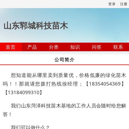
登录
注册
山东郓城科技苗木
首页
产品
分类
知识
问答
联系
公司简介
想知道能从哪里卖到质量优，价格低廉的绿化苗木
吗！！那就请您拨打热线徐经理；【18354054369】
【13184099310】
我们山东菏泽科技苗木基地的工作人员会随时给您解
答！
我们可以做什么？