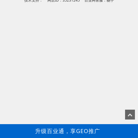
技术支持： 网店ID：35231245 百业网客服：杨宇
升级百业通，享GEO推广