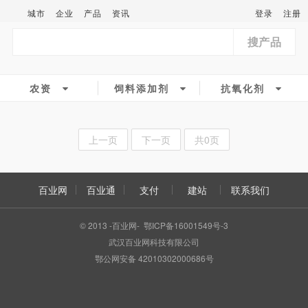
城市
企业
产品
资讯
登录
注册
搜产品
农资
饲料添加剂
抗氧化剂
上一页
下一页
共0页
百业网
百业通
支付
建站
联系我们
© 2013 -百业网- 鄂ICP备16001549号-3
武汉百业网科技有限公司
鄂公网安备 42010302000686号