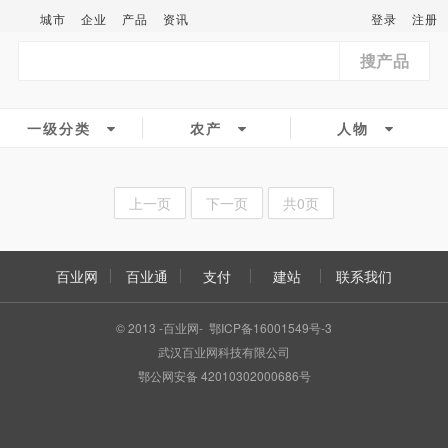
城市
企业
产品
资讯
登录
注册
搜产品
一级分类
农产
人物
上一页
下一页
共0页
百业网
百业通
支付
建站
联系我们
© 2013 -百业网- 鄂ICP备16001549号-3
武汉百业网科技有限公司
鄂公网安备 42010302000686号