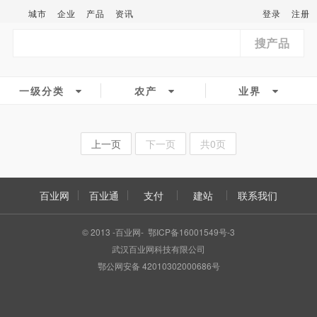
城市
企业
产品
资讯
登录
注册
搜产品
一级分类
农产
业界
上一页
下一页
共0页
百业网
百业通
支付
建站
联系我们
© 2013 -百业网- 鄂ICP备16001549号-3
武汉百业网科技有限公司
鄂公网安备 42010302000686号