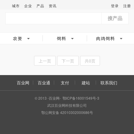
城市
企业
产品
资讯
登录
注册
搜产品
农资
饲料
肉鸡饲料
上一页
下一页
共0页
百业网
百业通
支付
建站
联系我们
© 2013 -百业网- 鄂ICP备16001549号-3
武汉百业网科技有限公司
鄂公网安备 42010302000686号