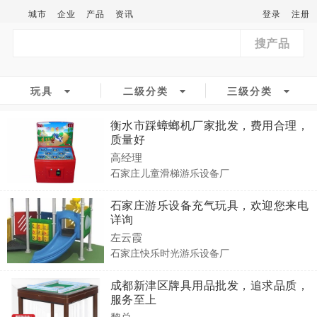
城市
企业
产品
资讯
登录
注册
搜产品
玩具
二级分类
三级分类
衡水市踩蟑螂机厂家批发，费用合理，
质量好
高经理
石家庄儿童滑梯游乐设备厂
石家庄游乐设备充气玩具，欢迎您来电
详询
左云霞
石家庄快乐时光游乐设备厂
‌成都‌新津区‌‌‌牌具用品批发，追求品质，
服务至上
黎总