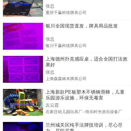
张总
重庆千赢科技牌具公司
银川全国现货直发，牌具用品批发
张总
银川千赢科技牌具公司
上海德州扑克感应桌，适合全国打法效
果好
张总
上海森森林木牌具公司
上海新款PE板塑木不锈钢滑梯，儿童
乐园游乐设施，环保无毒害
左云霞
石家庄幼儿园玩具厂--快乐时光游乐设备厂
兰州城关区纯手法牌技培训，尽心尽
力，尽职尽责