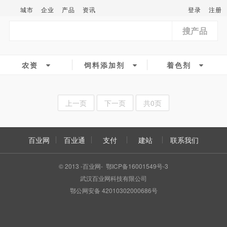
城市
企业
产品
资讯
登录
注册
搜产品
农资
饲料添加剂
着色剂
上一页
下一页
共0页
百业网
百业通
支付
建站
联系我们
© 2013 -百业网- 鄂ICP备16001549号-3
武汉百业网科技有限公司
鄂公网安备 42010302000686号