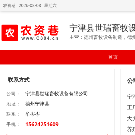
农资巷
2026-08-08
星期六
宁津县世瑞畜牧
主营：德州畜牧设备制造，德
首页
联系方式
公
宁津县世瑞畜牧设备有限公司
公司：
宁
德州宁津县
地址：
工
牟岑岑
联系：
大
15624251609
手机：
养