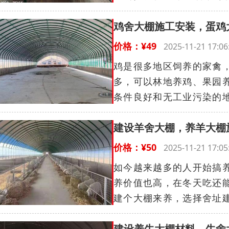
鸡舍大棚施工安装，蛋鸡
价格：¥49
2025-11-21 17
鸡是很多地区饲养的家禽
多，可以林地养鸡、果园
条件良好和无工业污染的地
建设羊舍大棚，养羊大棚
价格：¥50
2025-11-21 17
如今越来越多的人开始搞
养价值也高，在冬天吃还
建个大棚来养，选择舍址建
建设养牛大棚材料，牛舍