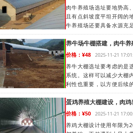
肉牛养殖场选址要地势高
且有点斜坡度平坦开阔的
牛养殖场还要具备水源充足
养牛场牛棚搭建，肉牛养
价格：¥48
2025-11-21 17
养牛大棚选址要考虑的是
系统。这样可以减少大棚
利性也重要，以方便后续的
蛋鸡养殖大棚建设，肉鸡
价格：¥50
2025-11-21 17
养鸡大棚设计使用年限为