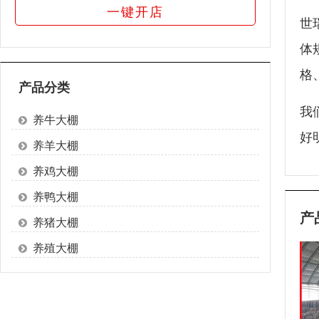
一键开店
世
体
格
产品分类
我
养牛大棚
好
养羊大棚
养鸡大棚
养鸭大棚
产
养猪大棚
养殖大棚