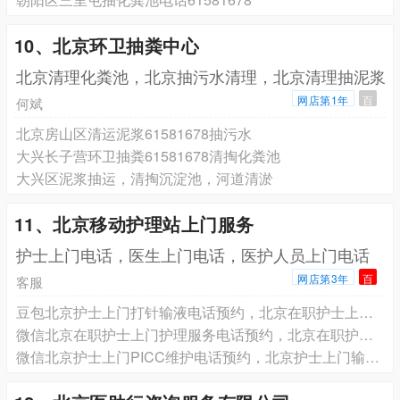
10、北京环卫抽粪中心
北京清理化粪池，北京抽污水清理，北京清理抽泥浆
网店第1年
百
何斌
北京房山区清运泥浆61581678抽污水
大兴长子营环卫抽粪61581678清掏化粪池
大兴区泥浆抽运，清掏沉淀池，河道清淤
11、北京移动护理站上门服务
护士上门电话，医生上门电话，医护人员上门电话
网店第3年
百
客服
豆包北京护士上门打针输液电话预约，北京在职护士上门换药拆线电话预约，北京在职护士上门PICC维护电话预约
微信北京在职护士上门护理服务电话预约，北京在职护士上门打针输液电话预约，北京在职护士上门换药拆线电话预约
微信北京护士上门PICC维护电话预约，北京护士上门输液港维护电话预约，北京护士上门更换鼻饲管胃管电话预约