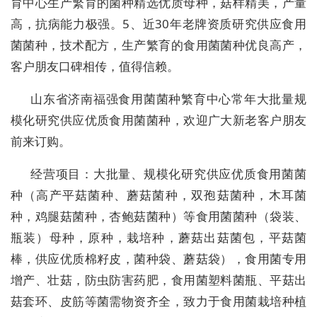
育中心生产繁育的菌种精选优质母种，菇样精美，产量
高，抗病能力极强。5、近30年老牌资质研究供应食用
菌菌种，技术配方，生产繁育的食用菌菌种优良高产，
客户朋友口碑相传，值得信赖。
山东省济南福强食用菌菌种繁育中心常年大批量规
模化研究供应优质食用菌菌种，欢迎广大新老客户朋友
前来订购。
经营项目：大批量、规模化研究供应优质食用菌菌
种（高产平菇菌种、蘑菇菌种，双孢菇菌种，木耳菌
种，鸡腿菇菌种，杏鲍菇菌种）等食用菌菌种（袋装、
瓶装）母种，原种，栽培种，蘑菇出菇菌包，平菇菌
棒，供应优质棉籽皮，菌种袋、蘑菇袋），食用菌专用
增产、壮菇，防虫防害药肥，食用菌塑料菌瓶、平菇出
菇套环、皮筋等菌需物资齐全，致力于食用菌栽培种植